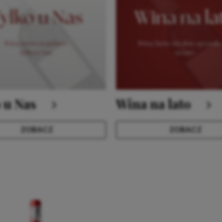
 u Nas
Wina na lato
ZOBACZ
ZOBACZ