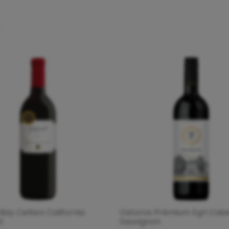
ay Cellars California
Ostoros Prémium Egri Cab
l
Sauvignon