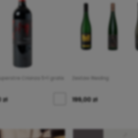
uperstre Crianza 5+1 gratis
Zestaw Riesling
 zł
199,00 zł