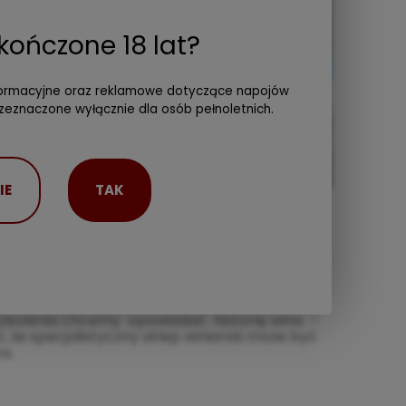
kończone 18 lat?
nformacyjne oraz reklamowe dotyczące napojów
rzeznaczone wyłącznie dla osób pełnoletnich.
IE
TAK
i szkolenia chcemy opowiadać historię wina –
, że specjalistyczny sklep winiarski może być
a.