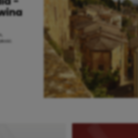
ia -
 wina
n,
akość.