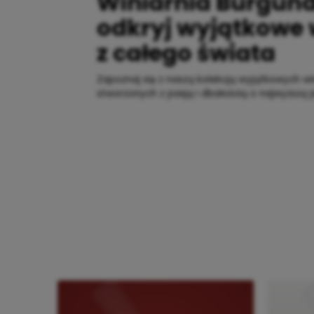
Winiarnia Burgund
odkryj wyjątkowe
z całego świata
Zapoznaj się z naszą kolekcją wyjątkowych wi
stworzonych z pasją i dbałością o najwyższą j