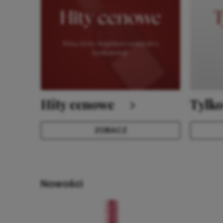
Hity cenowe
Tylko
ZOBACZ
Nowości