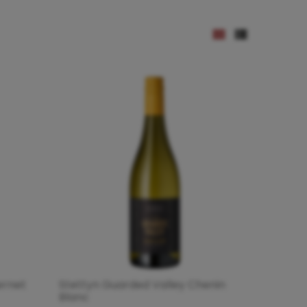
ernet
Stettyn Guarded Valley Chenin
Blanc