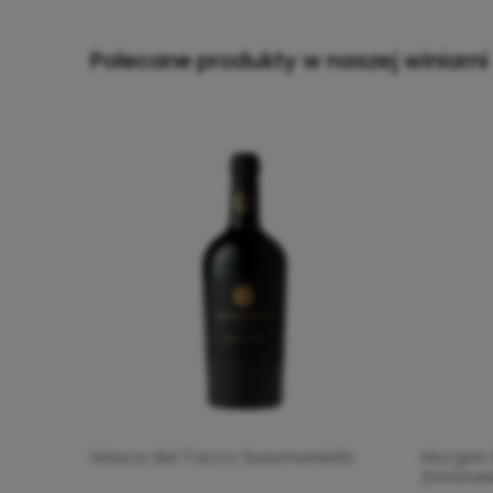
Polecane produkty w naszej winiarni
Masca del Tacco Susumaniello
Morgan B
Zinfande