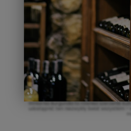
Winiarnia Burgundia to również szerzenie ku
udostępnić ten niezwykły świat wszystkim – w
m