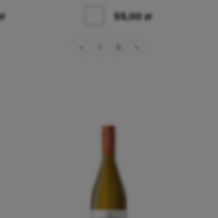
zł
55,00 zł
«
1
2
»