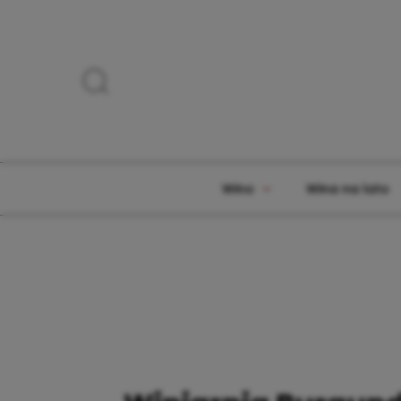
Wino
Wina na lato