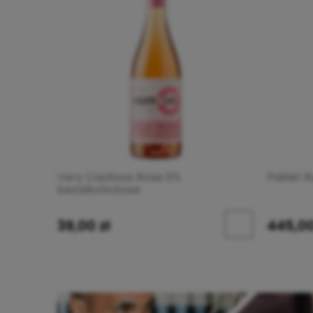
Very Cautious Rose 0%
Pakiet R
bezalkoholowe
39,00 zł
445,00