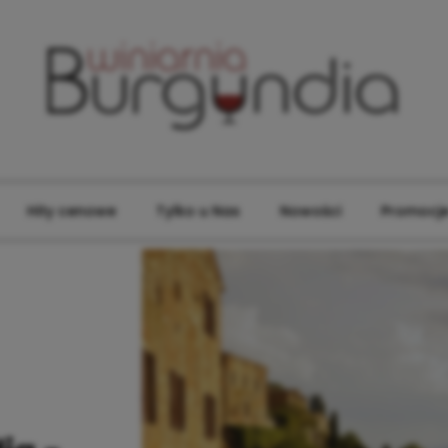
Hity cenowe
Tylko u Nas
Nowości
Promocj