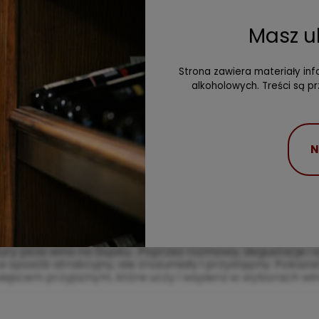
Masz u
Strona zawiera materiały i
alkoholowych. Treści są p
N
Wino to nasza pasja
ltury picia wina na Śląsku. Poprzez rozmowy, degustacje 
 sposób atrakcyjny, ale zrozumiały i przystępny. Pokazać
iejscem przyjaznym, które uczy i wspiera w wyborach win