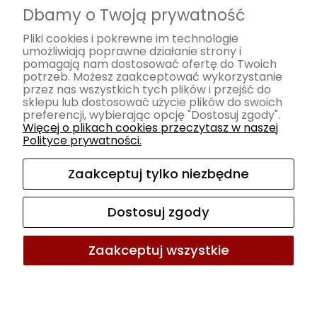
Dbamy o Twoją prywatność
Czas realizacji zamówienia
Zwroty i reklamacje
Pliki cookies i pokrewne im technologie
umożliwiają poprawne działanie strony i
pomagają nam dostosować ofertę do Twoich
Pomoc
potrzeb. Możesz zaakceptować wykorzystanie
przez nas wszystkich tych plików i przejść do
Regulamin
sklepu lub dostosować użycie plików do swoich
preferencji, wybierając opcję "Dostosuj zgody".
Polityka prywatności
Więcej o plikach cookies przeczytasz w naszej
Polityce prywatności.
Moje konto
Zaakceptuj tylko niezbędne
Twoje zamówienia
Ustawienia konta
Dostosuj zgody
Ulubione
Zaakceptuj wszystkie
Sklep internetowy Shoper.pl