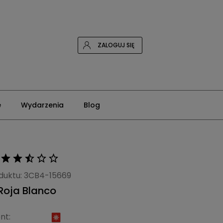
ZALOGUJ SIĘ
e
Wydarzenia
Blog
duktu:
3CB4-15669
Roja Blanco
nt: