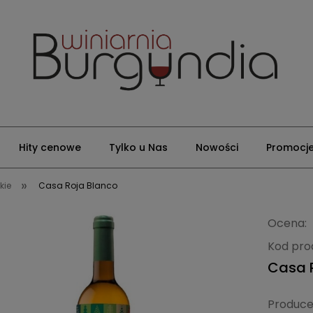
Hity cenowe
Tylko u Nas
Nowości
Promocj
»
kie
Casa Roja Blanco
Ocena:
Kod pro
Casa 
Produce