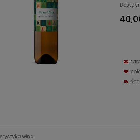
Dostępn
40,0
zap
pol
dod
erystyka wina