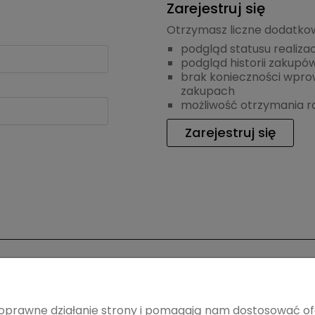
Zarejestruj się
Otrzymasz liczne dodatkow
podgląd statusu realiza
podgląd historii zakupó
brak konieczności wpro
zakupach
możliwość otrzymania 
Zarejestruj się
a klienta
Pomoc
płatności
Regulamin
ą poprawne działanie strony i pomagają nam dostosować 