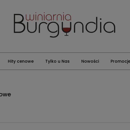
Hity cenowe
Tylko u Nas
Nowości
Promocj
iowe