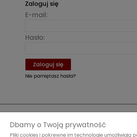
Zaloguj się
E-mail:
Hasło:
Zaloguj się
Nie pamiętasz hasła?
O nas
Obsług
Dbamy o Twoją prywatność
Kontakt i dane firmy
Metody 
Pliki cookies i pokrewne im technologie umożliwiaj