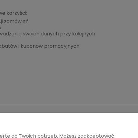
e korzyści:
cji zamówień
w
wadzania swoich danych przy kolejnych
rabatów i kuponów promocyjnych
Moje konto
Twoje zamówienia
ofertę do Twoich potrzeb. Możesz zaakceptować