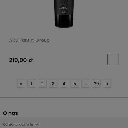
ARU Fantini Group
210,00 zł
«
1
2
3
4
5
...
20
»
O nas
Kontakt i dane firmy