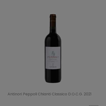
Antinori Peppoli Chianti Classico D.O.C.G. 2021