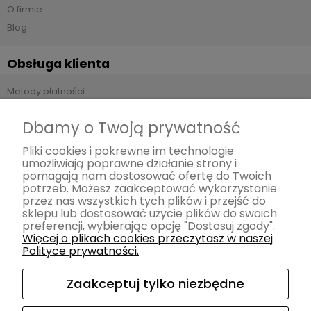
O firmie
Blog
Obsługa klienta
Metody płatności
Czas i koszty dostawy
Dbamy o Twoją prywatność
Czas realizacji zamówienia
Zwroty i reklamacje
Pliki cookies i pokrewne im technologie
umożliwiają poprawne działanie strony i
pomagają nam dostosować ofertę do Twoich
Pomoc
potrzeb. Możesz zaakceptować wykorzystanie
przez nas wszystkich tych plików i przejść do
Regulamin
sklepu lub dostosować użycie plików do swoich
preferencji, wybierając opcję "Dostosuj zgody".
Polityka prywatności
Więcej o plikach cookies przeczytasz w naszej
Polityce prywatności.
Moje konto
Zaakceptuj tylko niezbędne
Twoje zamówienia
Ustawienia konta