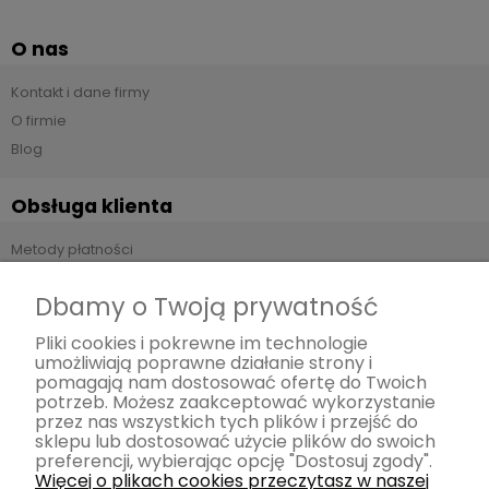
O nas
Kontakt i dane firmy
O firmie
Blog
Obsługa klienta
Metody płatności
Czas i koszty dostawy
Dbamy o Twoją prywatność
Czas realizacji zamówienia
Zwroty i reklamacje
Pliki cookies i pokrewne im technologie
umożliwiają poprawne działanie strony i
pomagają nam dostosować ofertę do Twoich
Pomoc
potrzeb. Możesz zaakceptować wykorzystanie
przez nas wszystkich tych plików i przejść do
Regulamin
sklepu lub dostosować użycie plików do swoich
preferencji, wybierając opcję "Dostosuj zgody".
Polityka prywatności
Więcej o plikach cookies przeczytasz w naszej