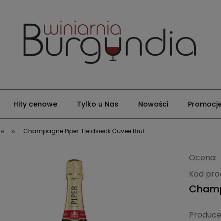
Hity cenowe
Tylko u Nas
Nowości
Promocj
»
ie
Champagne Piper-Heidsieck Cuvee Brut
Ocena:
Kod pro
Champ
Produce