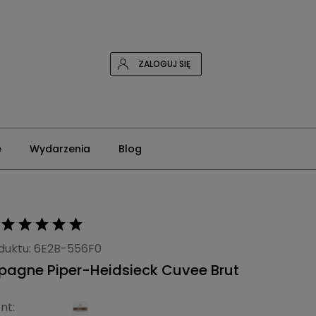
ZALOGUJ SIĘ
e
Wydarzenia
Blog
duktu:
6E2B-556F0
agne Piper-Heidsieck Cuvee Brut
nt: