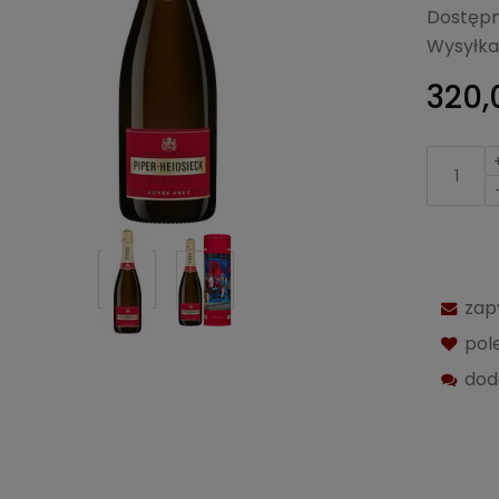
Dostępn
Wysyłka
320,
zap
pol
dod