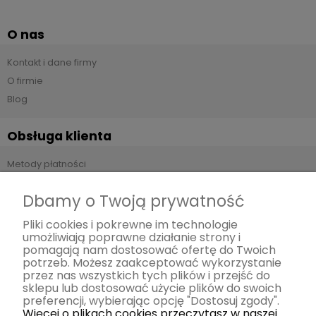
O nas
Kontakt i dane firmy
O firmie
Blog
Obsługa klienta
Metody płatności
Czas i koszty dostawy
Dbamy o Twoją prywatność
Czas realizacji zamówienia
Zwroty i reklamacje
Pliki cookies i pokrewne im technologie
umożliwiają poprawne działanie strony i
pomagają nam dostosować ofertę do Twoich
Pomoc
potrzeb. Możesz zaakceptować wykorzystanie
przez nas wszystkich tych plików i przejść do
Regulamin
sklepu lub dostosować użycie plików do swoich
preferencji, wybierając opcję "Dostosuj zgody".
Polityka prywatności
Więcej o plikach cookies przeczytasz w naszej