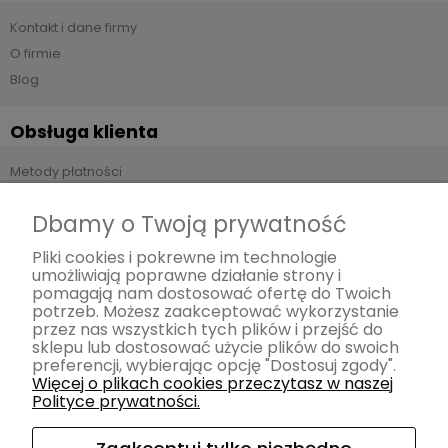
Kontakt i dane firmy
O firmie
Blog
Obsługa klienta
Metody płatności
Czas i koszty dostawy
Dbamy o Twoją prywatność
Czas realizacji zamówienia
Zwroty i reklamacje
Pliki cookies i pokrewne im technologie
umożliwiają poprawne działanie strony i
pomagają nam dostosować ofertę do Twoich
Pomoc
potrzeb. Możesz zaakceptować wykorzystanie
przez nas wszystkich tych plików i przejść do
Regulamin
sklepu lub dostosować użycie plików do swoich
preferencji, wybierając opcję "Dostosuj zgody".
Polityka prywatności
Więcej o plikach cookies przeczytasz w naszej
Polityce prywatności.
Moje konto