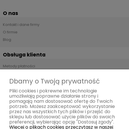
O nas
Kontakt i dane firmy
O firmie
Blog
Obsługa klienta
Metody płatności
Czas i koszty dostawy
Dbamy o Twoją prywatność
Czas realizacji zamówienia
Zwroty i reklamacje
Pliki cookies i pokrewne im technologie
umożliwiają poprawne działanie strony i
pomagają nam dostosować ofertę do Twoich
Pomoc
potrzeb. Możesz zaakceptować wykorzystanie
przez nas wszystkich tych plików i przejść do
Regulamin
sklepu lub dostosować użycie plików do swoich
preferencji, wybierając opcję "Dostosuj zgody".
Polityka prywatności
Więcej o plikach cookies przeczytasz w naszej