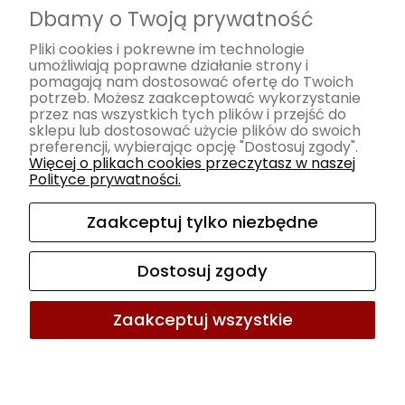
Dbamy o Twoją prywatność
Czas realizacji zamówienia
Zwroty i reklamacje
Pliki cookies i pokrewne im technologie
umożliwiają poprawne działanie strony i
pomagają nam dostosować ofertę do Twoich
Pomoc
potrzeb. Możesz zaakceptować wykorzystanie
przez nas wszystkich tych plików i przejść do
Regulamin
sklepu lub dostosować użycie plików do swoich
preferencji, wybierając opcję "Dostosuj zgody".
Polityka prywatności
Więcej o plikach cookies przeczytasz w naszej
Polityce prywatności.
Moje konto
Zaakceptuj tylko niezbędne
Twoje zamówienia
Ustawienia konta
Dostosuj zgody
Ulubione
Zaakceptuj wszystkie
Sklep internetowy Shoper.pl