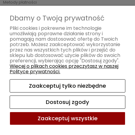
Metody płatności
Czas i koszty dostawy
Dbamy o Twoją prywatność
Czas realizacji zamówienia
Zwroty i reklamacje
Pliki cookies i pokrewne im technologie
umożliwiają poprawne działanie strony i
pomagają nam dostosować ofertę do Twoich
Pomoc
potrzeb. Możesz zaakceptować wykorzystanie
przez nas wszystkich tych plików i przejść do
Regulamin
sklepu lub dostosować użycie plików do swoich
preferencji, wybierając opcję "Dostosuj zgody".
Polityka prywatności
Więcej o plikach cookies przeczytasz w naszej
Polityce prywatności.
Moje konto
Zaakceptuj tylko niezbędne
Twoje zamówienia
Ustawienia konta
Dostosuj zgody
Ulubione
Zaakceptuj wszystkie